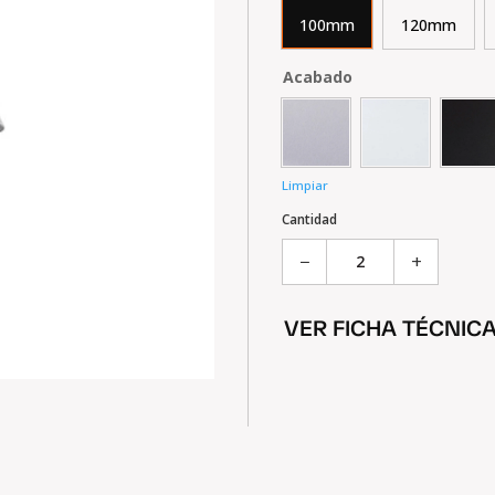
100mm
120mm
Acabado
Limpiar
Unión
Cantidad
Zócalo
−
+
PVC
y
Aluminio
VER FICHA TÉCNIC
cantidad