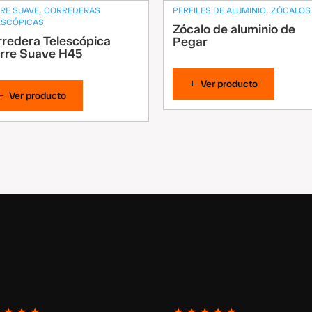
,
,
RRE SUAVE
CORREDERAS
PERFILES DE ALUMINIO
ZÓCALOS
ESCÓPICAS
Zócalo de aluminio de
redera Telescópica
Pegar
rre Suave H45
Ver producto
Ver producto
★
★
★
★
★
★
★
★