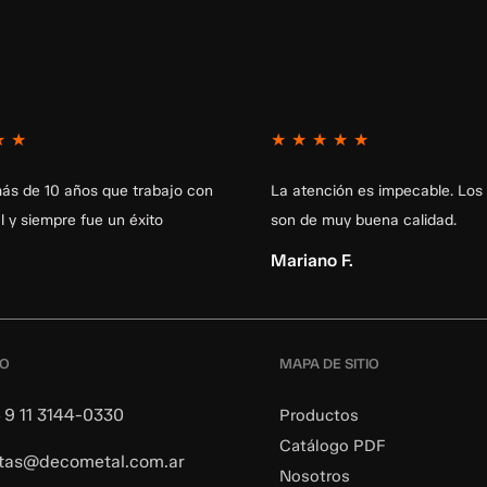
★
★
★
★
★
★
★
ás de 10 años que trabajo con
La atención es impecable. Los
 y siempre fue un éxito
son de muy buena calidad.
Mariano F.
TO
MAPA DE SITIO
 9 11 3144-0330
Productos
Catálogo PDF
tas@decometal.com.ar
Nosotros