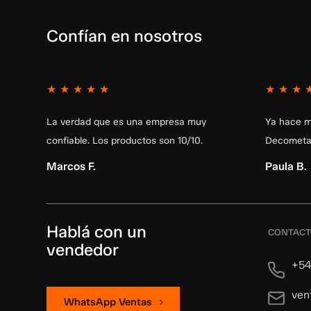
Confían en nosotros
★
★
★
★
★
★
★
★
La verdad que es una empresa muy
Ya hace m
confiable. Los productos son 10/10.
Decometal
Marcos F.
Paula B.
Hablá con un
CONTAC
vendedor
+54
ven
WhatsApp Ventas