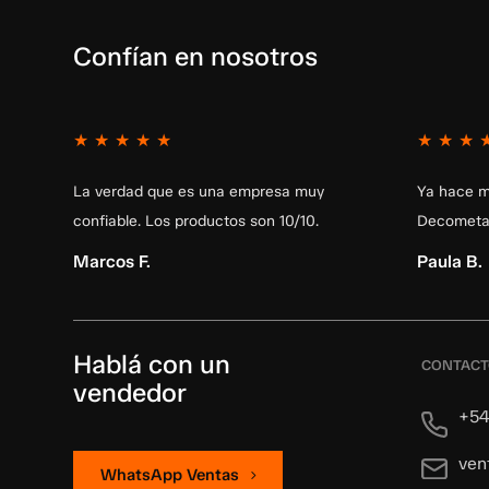
Confían en nosotros
★
★
★
★
★
★
★
★
La verdad que es una empresa muy
Ya hace m
confiable. Los productos son 10/10.
Decometal
Marcos F.
Paula B.
Hablá con un
CONTAC
vendedor
+54
ven
WhatsApp Ventas