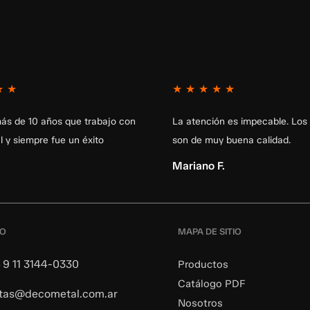
★
★
★
★
★
★
★
ás de 10 años que trabajo con
La atención es impecable. Los
 y siempre fue un éxito
son de muy buena calidad.
Mariano F.
TO
MAPA DE SITIO
 9 11 3144-0330
Productos
Catálogo PDF
tas@decometal.com.ar
Nosotros